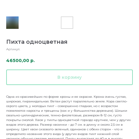
Пихта одноцветная
Артикул:
46500,00
р.
В корзину
Одна из красивейших по форме кроны и ее окраске. Крона очень густая,
Питомник Макаренко
широкая, пирамидальная. Ветви растут параллельно земле. Кора светло-
Онлайн — отвечу за секунды
серого цвета, у молодых пихт – совершенно гладкая, но с возрастом
появляются наросты и трещины (как и у большинства деревьев). Шишки
овально-цилиндрические, темно-фиолетовые, размером 8-12 см, густо
покрыты смолой. Хвоя у пихты одноцветной гораздо крупнее, чем у других
видов этого дерева. Размер хвоинки – до 7 см. в длину и около 2,5 см в
ширину. Цвет хвои сизовато-зеленый, одинаков с обеих сторон - что и
определило название этого вида (у других видов пихт нижний слой
хвоинок обычно светлее верхнего). Пихты вырастают до 40 м в высоту.