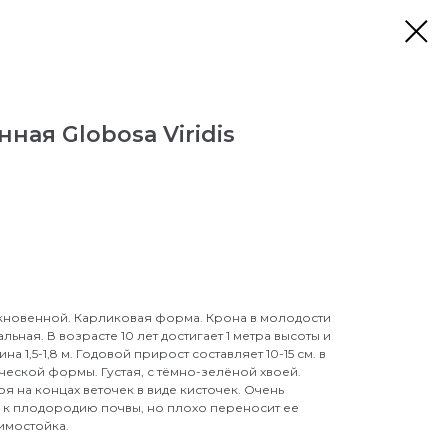
ная Globosa Viridis
кновенной. Карликовая форма. Крона в молодости
ная. В возрасте 10 лет достигает 1 метра высоты и
на 1,5-1,8 м. Годовой прирост составляет 10-15 см. в
еской формы. Густая, с тёмно-зелёной хвоей.
я на концах веточек в виде кисточек. Очень
 к плодородию почвы, но плохо переносит ее
Питомник Макаренко
имостойка.
Онлайн — отвечу за секунды