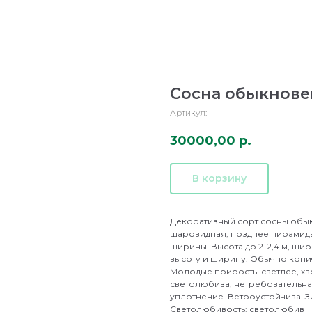
Сосна обыкновен
Артикул:
30000,00
р.
В корзину
Декоративный сорт сосны обы
шаровидная, позднее пирамидаль
ширины. Высота до 2-2,4 м, шири
высоту и ширину. Обычно конич
Молодые приросты светлее, хво
светолюбива, нетребовательна
уплотнение. Ветроустойчива. З
Светолюбивость: светолюбив