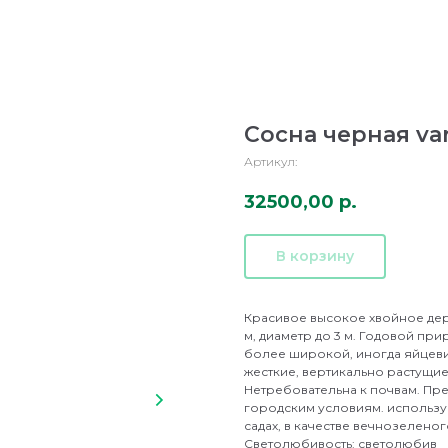
Сосна черная var
Артикул:
32500,00
р.
В корзину
Красивое высокое хвойное дер
м, диаметр до 3 м. Годовой при
более широкой, иногда яйцеви
жесткие, вертикально растущие
Нетребовательна к почвам. Пр
городским условиям. используе
садах, в качестве вечнозелено
Светолюбивость: светолюбив