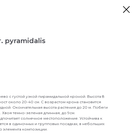
. pyramidalis
ево с густой узкой пирамидальной кроной. Высота 8
рост около 20-40 см. С возрастом крона становится
дной. Окончательная высота растения до 20 м. Побеги
. Хвоя темно-зеленая длинная, до 9см.
едпочитает солнечное местоположение. Устойчива к
тся в одиночных и групповых посадках, в небольших
Питомник Макаренко
го элемента композиции.
Онлайн — отвечу за секунды